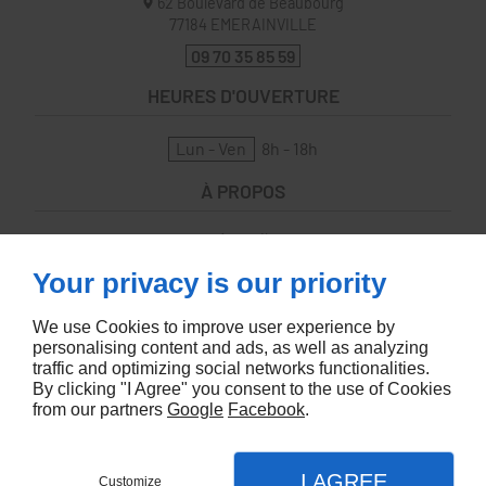
62 Boulevard de Beaubourg
77184
EMERAINVILLE
09 70 35 85 59
HEURES D'OUVERTURE
Lun - Ven
8h - 18h
À PROPOS
Accueil
Contactez-nous
Your privacy is our priority
Mentions légales
Plan du site
We use Cookies to improve user experience by
SUIVEZ-NOUS
personalising content and ads, as well as analyzing
traffic and optimizing social networks functionalities.
By clicking "I Agree" you consent to the use of Cookies
from our partners
Google
Facebook
.
I AGREE
Customize